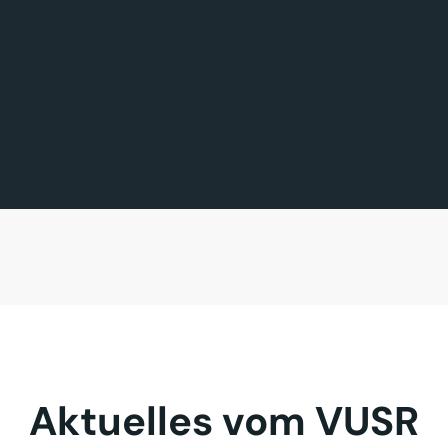
FÖRDERMITGLIED DES TAGES
MITGLIED DES TAGES
BAVARIA FERNREISEN GmbH
Sehnder Reisen GmbH
Aktuelles vom VUSR