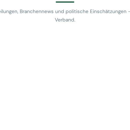
ilungen, Branchennews und politische Einschätzungen 
Verband.
News
VUSR fragt: 
REWE-Bericht
24. Juli 2026
News
Mobilitätsalt
günstige Flug
5. Juni 2026
News
Kein Zusam