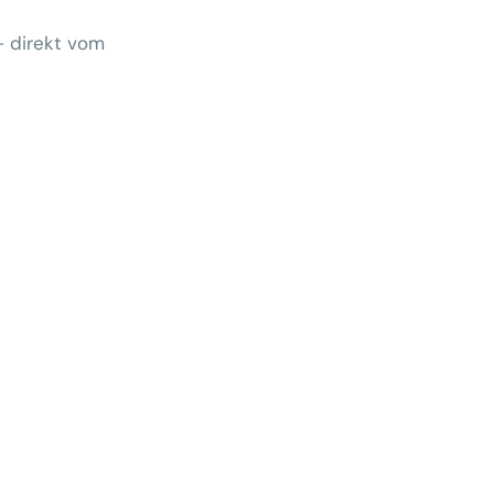
– direkt vom
Wem gehört morgen der Kunde?
 zeigt Klärungsbedarf
ernativen stärken statt auf
preise zu hoffen
menhang? Warum das