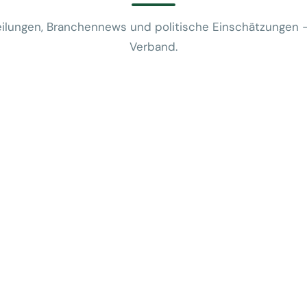
ilungen, Branchennews und politische Einschätzungen 
Verband.
News
VUSR fragt: 
REWE-Bericht
24. Juli 2026
News
Mobilitätsalt
günstige Flug
5. Juni 2026
News
Kein Zusam