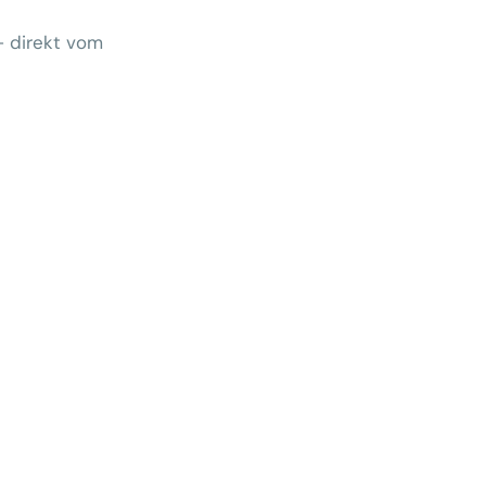
– direkt vom
Wem gehört morgen der Kunde?
 zeigt Klärungsbedarf
ernativen stärken statt auf
preise zu hoffen
menhang? Warum das