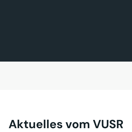
FÖRDERMITGLIED DES TAGES
MITGLIED DES TAGES
BAVARIA FERNREISEN GmbH
Sehnder Reisen GmbH
Aktuelles vom VUSR