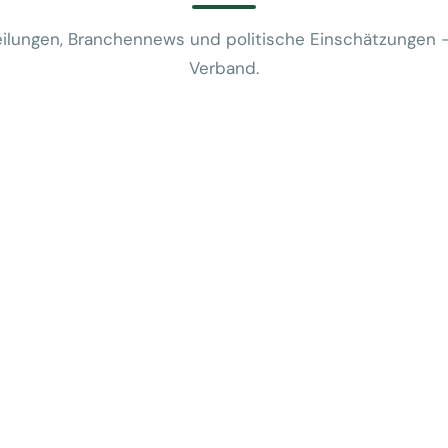
ilungen, Branchennews und politische Einschätzungen 
Verband.
News
VUSR fragt: 
REWE-Bericht
24. Juli 2026
News
Mobilitätsalt
günstige Flug
5. Juni 2026
News
Kein Zusam