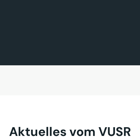
FÖRDERMITGLIED DES TAGES
MITGLIED DES TAGES
BAVARIA FERNREISEN GmbH
Sehnder Reisen GmbH
Aktuelles vom VUSR