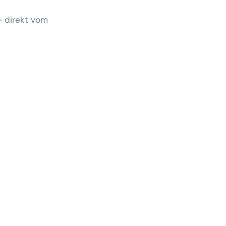
– direkt vom
Wem gehört morgen der Kunde?
 zeigt Klärungsbedarf
ernativen stärken statt auf
preise zu hoffen
menhang? Warum das