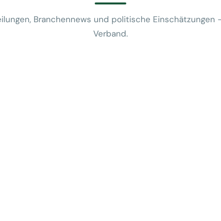
ilungen, Branchennews und politische Einschätzungen 
Verband.
News
VUSR fragt: 
REWE-Bericht
24. Juli 2026
News
Mobilitätsalt
günstige Flug
5. Juni 2026
News
Kein Zusam