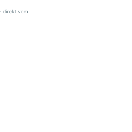
– direkt vom
Wem gehört morgen der Kunde?
 zeigt Klärungsbedarf
ernativen stärken statt auf
preise zu hoffen
menhang? Warum das