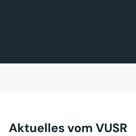
FÖRDERMITGLIED DES TAGES
MITGLIED DES TAGES
BAVARIA FERNREISEN GmbH
Sehnder Reisen GmbH
Aktuelles vom VUSR