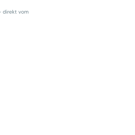
– direkt vom
Wem gehört morgen der Kunde?
 zeigt Klärungsbedarf
ernativen stärken statt auf
preise zu hoffen
menhang? Warum das