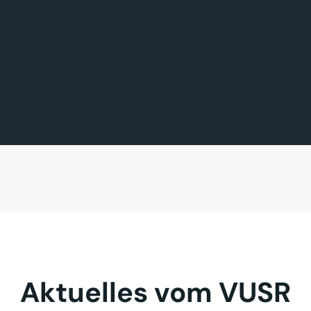
FÖRDERMITGLIED DES TAGES
MITGLIED DES TAGES
BAVARIA FERNREISEN GmbH
Sehnder Reisen GmbH
Aktuelles vom VUSR