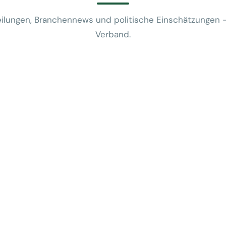
ilungen, Branchennews und politische Einschätzungen 
Verband.
News
VUSR fragt: 
REWE-Bericht
24. Juli 2026
News
Mobilitätsalt
günstige Flug
5. Juni 2026
News
Kein Zusam