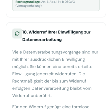
Rechtsgrundlage:
Art. 6 Abs. 1 lit. b DSGVO
(Vertragserfüllung)
18. Widerruf Ihrer Einwilligung zur
Datenverarbeitung
Viele Datenverarbeitungsvorgänge sind nur
mit Ihrer ausdrücklichen Einwilligung
möglich. Sie können eine bereits erteilte
Wir respektieren Ihre Privatsphäre
Einwilligung jederzeit widerrufen. Die
Diese Website verwendet ausschließlich technisch notwendige
Rechtmäßigkeit der bis zum Widerruf
Cookies, die für den Betrieb der Seite erforderlich sind (§ 25 Abs. 2
erfolgten Datenverarbeitung bleibt vom
TDDDG). Es werden keine Tracking- oder Marketing-Cookies
eingesetzt.
Datenschutzerklärung
Widerruf unberührt.
Verstanden
Für den Widerruf genügt eine formlose