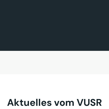
FÖRDERMITGLIED DES TAGES
MITGLIED DES TAGES
BAVARIA FERNREISEN GmbH
Sehnder Reisen GmbH
Aktuelles vom VUSR