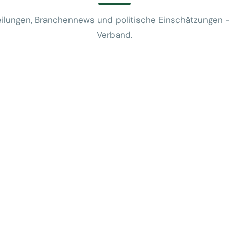
ilungen, Branchennews und politische Einschätzungen 
Verband.
News
VUSR fragt: 
REWE-Bericht
24. Juli 2026
News
Mobilitätsalt
günstige Flug
5. Juni 2026
News
Kein Zusam