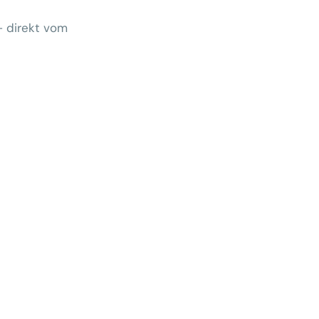
– direkt vom
Wem gehört morgen der Kunde?
 zeigt Klärungsbedarf
ernativen stärken statt auf
preise zu hoffen
menhang? Warum das