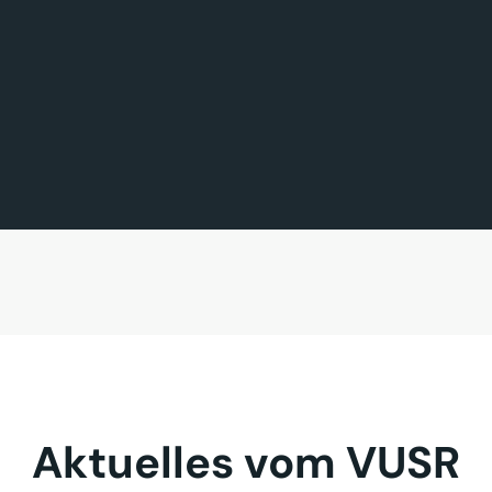
FÖRDERMITGLIED DES TAGES
MITGLIED DES TAGES
BAVARIA FERNREISEN GmbH
Sehnder Reisen GmbH
Aktuelles vom VUSR