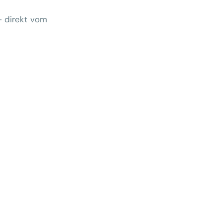
– direkt vom
Wem gehört morgen der Kunde?
 zeigt Klärungsbedarf
ernativen stärken statt auf
preise zu hoffen
menhang? Warum das