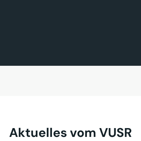
FÖRDERMITGLIED DES TAGES
MITGLIED DES TAGES
BAVARIA FERNREISEN GmbH
Sehnder Reisen GmbH
Aktuelles vom VUSR