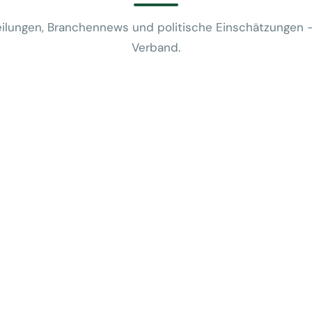
ilungen, Branchennews und politische Einschätzungen 
Verband.
News
VUSR fragt: 
REWE-Bericht
24. Juli 2026
News
Mobilitätsalt
günstige Flug
5. Juni 2026
News
Kein Zusam