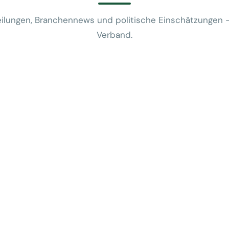
ilungen, Branchennews und politische Einschätzungen 
Verband.
News
VUSR fragt: 
REWE-Bericht
24. Juli 2026
News
Mobilitätsalt
günstige Flug
5. Juni 2026
News
Kein Zusam