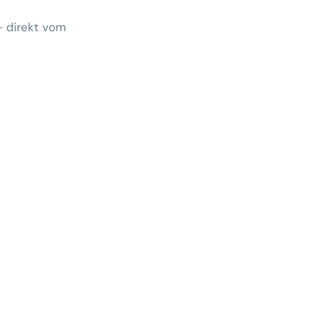
– direkt vom
Wem gehört morgen der Kunde?
 zeigt Klärungsbedarf
ernativen stärken statt auf
preise zu hoffen
menhang? Warum das