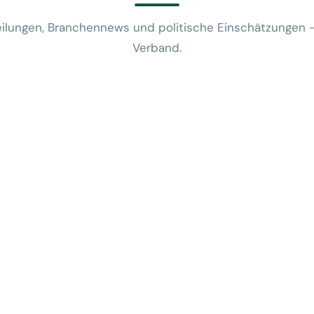
ilungen, Branchennews und politische Einschätzungen 
Verband.
News
VUSR fragt: 
REWE-Bericht
24. Juli 2026
News
Mobilitätsalt
günstige Flug
5. Juni 2026
News
Kein Zusam