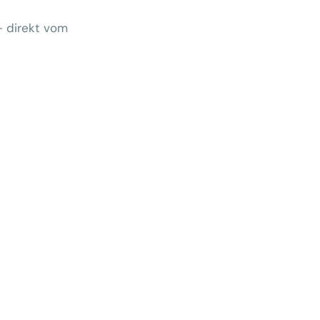
– direkt vom
Wem gehört morgen der Kunde?
 zeigt Klärungsbedarf
ernativen stärken statt auf
preise zu hoffen
menhang? Warum das