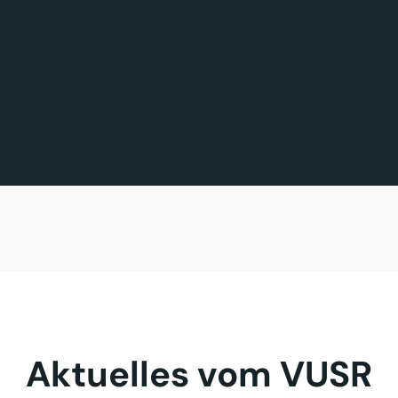
FÖRDERMITGLIED DES TAGES
MITGLIED DES TAGES
BAVARIA FERNREISEN GmbH
Sehnder Reisen GmbH
Aktuelles vom VUSR