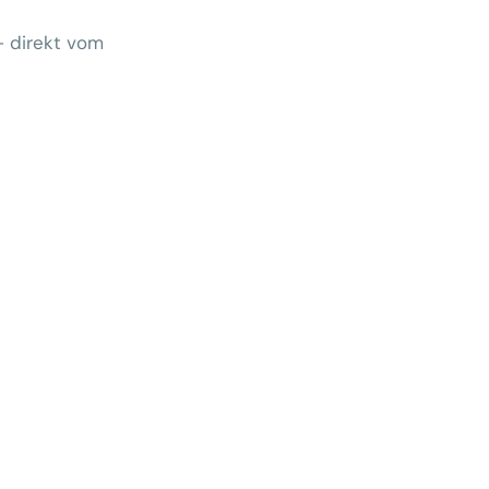
– direkt vom
Wem gehört morgen der Kunde?
 zeigt Klärungsbedarf
ernativen stärken statt auf
preise zu hoffen
menhang? Warum das