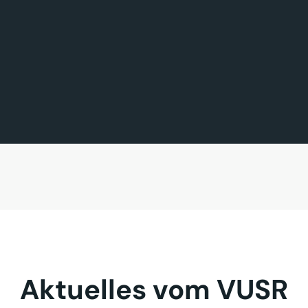
FÖRDERMITGLIED DES TAGES
MITGLIED DES TAGES
BAVARIA FERNREISEN GmbH
Sehnder Reisen GmbH
Aktuelles vom VUSR