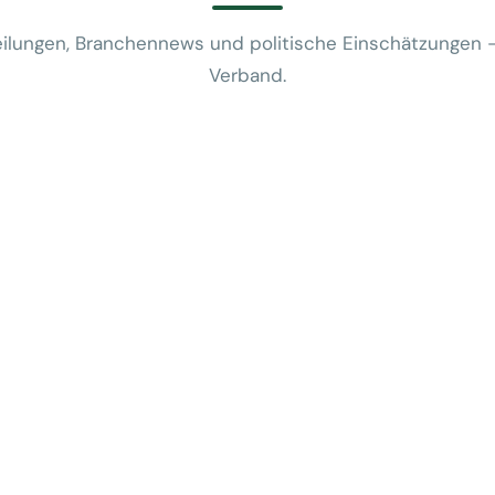
ilungen, Branchennews und politische Einschätzungen 
Verband.
News
VUSR fragt: 
REWE-Bericht
24. Juli 2026
News
Mobilitätsalt
günstige Flug
5. Juni 2026
News
Kein Zusam