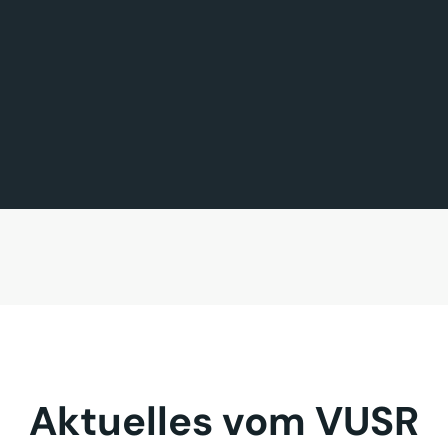
FÖRDERMITGLIED DES TAGES
MITGLIED DES TAGES
BAVARIA FERNREISEN GmbH
Sehnder Reisen GmbH
Aktuelles vom VUSR