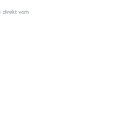
– direkt vom
Wem gehört morgen der Kunde?
 zeigt Klärungsbedarf
ernativen stärken statt auf
preise zu hoffen
menhang? Warum das