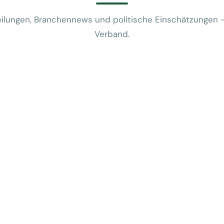
ilungen, Branchennews und politische Einschätzungen 
Verband.
News
VUSR fragt: 
REWE-Bericht
24. Juli 2026
News
Mobilitätsalt
günstige Flug
5. Juni 2026
News
Kein Zusam