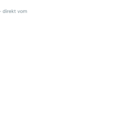
– direkt vom
Wem gehört morgen der Kunde?
 zeigt Klärungsbedarf
ernativen stärken statt auf
preise zu hoffen
menhang? Warum das