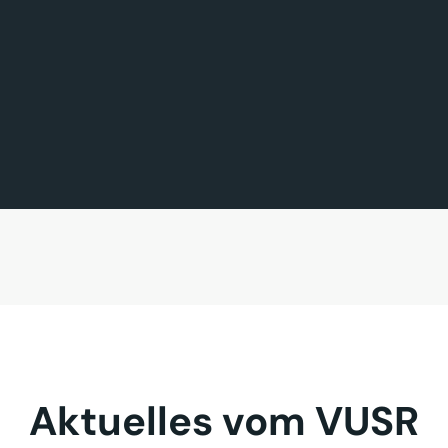
FÖRDERMITGLIED DES TAGES
MITGLIED DES TAGES
BAVARIA FERNREISEN GmbH
Sehnder Reisen GmbH
Aktuelles vom VUSR