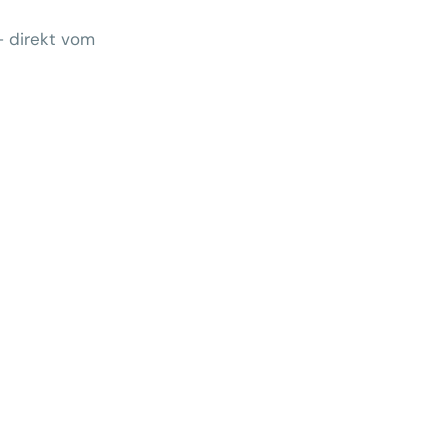
– direkt vom
Wem gehört morgen der Kunde?
 zeigt Klärungsbedarf
ernativen stärken statt auf
preise zu hoffen
menhang? Warum das