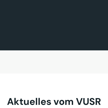
FÖRDERMITGLIED DES TAGES
MITGLIED DES TAGES
BAVARIA FERNREISEN GmbH
Sehnder Reisen GmbH
Aktuelles vom VUSR