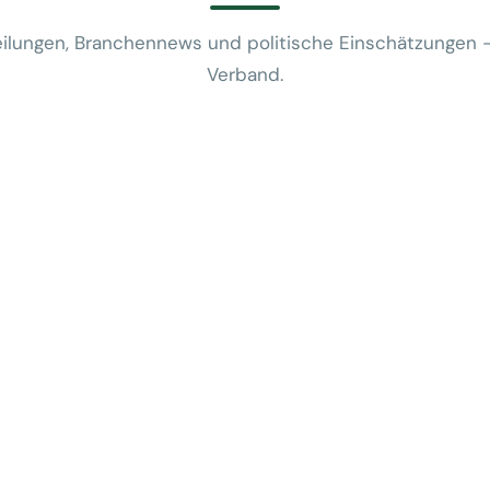
ilungen, Branchennews und politische Einschätzungen 
Verband.
News
VUSR fragt: 
REWE-Bericht
24. Juli 2026
News
Mobilitätsalt
günstige Flug
5. Juni 2026
News
Kein Zusam