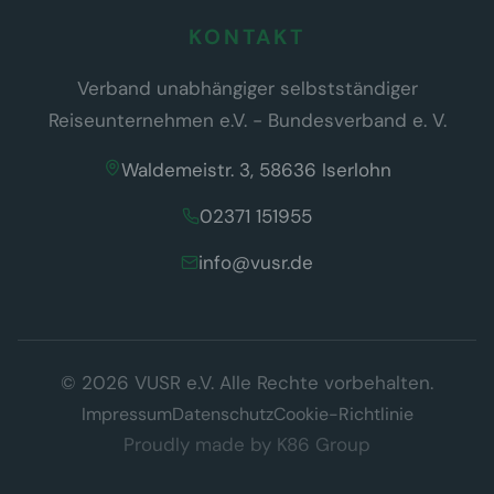
KONTAKT
Verband unabhängiger selbstständiger
Reiseunternehmen e.V. - Bundesverband e. V.
Waldemeistr. 3, 58636 Iserlohn
02371 151955
info@vusr.de
Wir respektieren Ihre Privatsphäre
© 2026 VUSR e.V. Alle Rechte vorbehalten.
Diese Website verwendet ausschließlich technisch notwendige
Cookies, die für den Betrieb der Seite erforderlich sind (§ 25 Abs. 2
Impressum
Datenschutz
Cookie-Richtlinie
TDDDG). Es werden keine Tracking- oder Marketing-Cookies
Proudly made by
K86 Group
eingesetzt.
Datenschutzerklärung
Verstanden