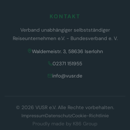
KONTAKT
Verband unabhängiger selbstständiger
Reiseunternehmen e.V. - Bundesverband e. V.
Waldemeistr. 3, 58636 Iserlohn
02371 151955
info@vusr.de
Wir respektieren Ihre Privatsphäre
© 2026 VUSR e.V. Alle Rechte vorbehalten.
Diese Website verwendet ausschließlich technisch notwendige
Cookies, die für den Betrieb der Seite erforderlich sind (§ 25 Abs. 2
Impressum
Datenschutz
Cookie-Richtlinie
TDDDG). Es werden keine Tracking- oder Marketing-Cookies
Proudly made by
K86 Group
eingesetzt.
Datenschutzerklärung