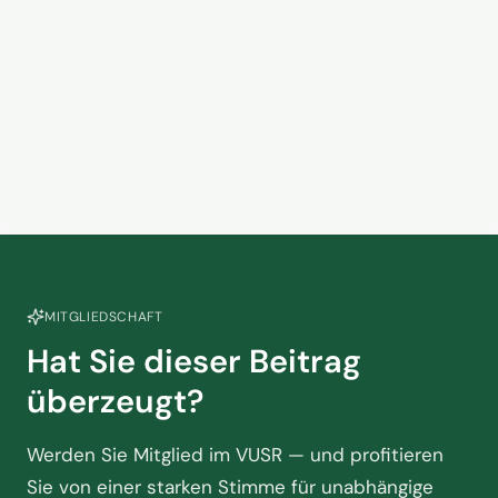
hoffen
5. Juni 2026
Kein Zusammenhang? Warum
das Handelsvertretermodell in
der Touristik am Scheideweg
2. Juni 2026
steht
MITGLIEDSCHAFT
Hat Sie dieser Beitrag
überzeugt?
Werden Sie Mitglied im VUSR — und profitieren
Sie von einer starken Stimme für unabhängige