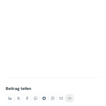
https://www.facebook.com/klaus.brahmig/
posts/992680797538813
Beitrag teilen