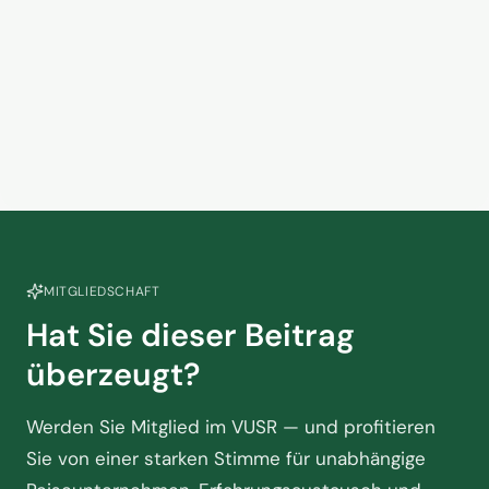
Kein Zusammenhang? Warum
das Handelsvertretermodell in
der Touristik am Scheideweg
2. Juni 2026
steht
MITGLIEDSCHAFT
Hat Sie dieser Beitrag
überzeugt?
Werden Sie Mitglied im VUSR — und profitieren
Sie von einer starken Stimme für unabhängige