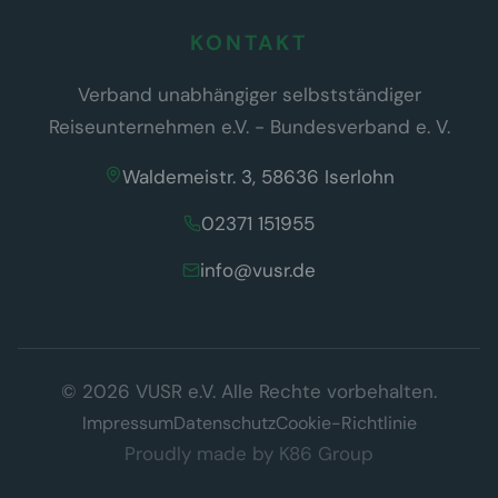
KONTAKT
Verband unabhängiger selbstständiger
Reiseunternehmen e.V. - Bundesverband e. V.
Waldemeistr. 3, 58636 Iserlohn
02371 151955
info@vusr.de
Wir respektieren Ihre Privatsphäre
© 2026 VUSR e.V. Alle Rechte vorbehalten.
Diese Website verwendet ausschließlich technisch notwendige
Cookies, die für den Betrieb der Seite erforderlich sind (§ 25 Abs. 2
Impressum
Datenschutz
Cookie-Richtlinie
TDDDG). Es werden keine Tracking- oder Marketing-Cookies
Proudly made by
K86 Group
eingesetzt.
Datenschutzerklärung