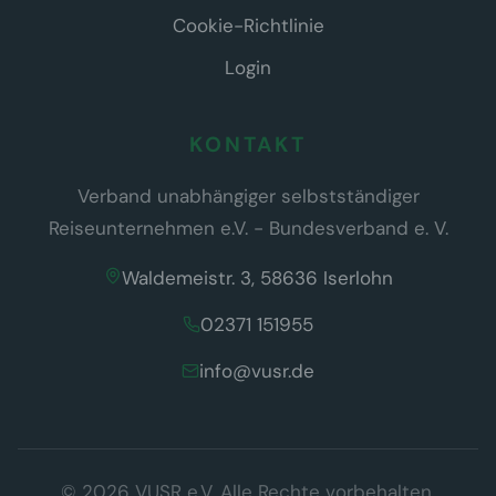
Cookie-Richtlinie
Login
KONTAKT
Verband unabhängiger selbstständiger
Reiseunternehmen e.V. - Bundesverband e. V.
Waldemeistr. 3, 58636 Iserlohn
02371 151955
info@vusr.de
Wir respektieren Ihre Privatsphäre
© 2026 VUSR e.V. Alle Rechte vorbehalten.
Diese Website verwendet ausschließlich technisch notwendige