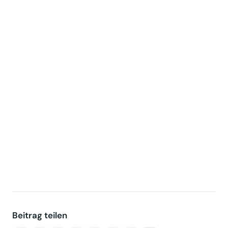
AfD soll den Tourismusausschuss leiten
Sebastian Münzenmaier soll Tourismusausschu
ss leiten
Tourismusausschuss: AfD ernennt Münzenmaie
r
Beitrag teilen