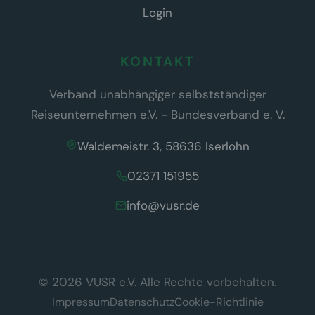
Login
KONTAKT
Verband unabhängiger selbstständiger
Reiseunternehmen e.V. - Bundesverband e. V.
Waldemeistr. 3, 58636 Iserlohn
02371 151955
info@vusr.de
Wir respektieren Ihre Privatsphäre
© 2026 VUSR e.V. Alle Rechte vorbehalten.
Diese Website verwendet ausschließlich technisch notwendige
Cookies, die für den Betrieb der Seite erforderlich sind (§ 25 Abs. 2
Impressum
Datenschutz
Cookie-Richtlinie
TDDDG). Es werden keine Tracking- oder Marketing-Cookies