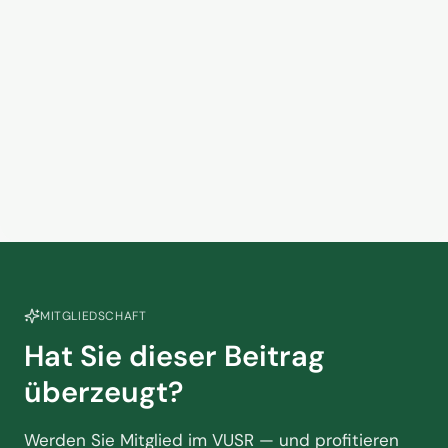
statt auf günstige Flugpreise zu
hoffen
5. Juni 2026
Kein Zusammenhang? Warum
das Handelsvertretermodell in
der Touristik am Scheideweg
2. Juni 2026
steht
MITGLIEDSCHAFT
Hat Sie dieser Beitrag
überzeugt?
Werden Sie Mitglied im VUSR — und profitieren