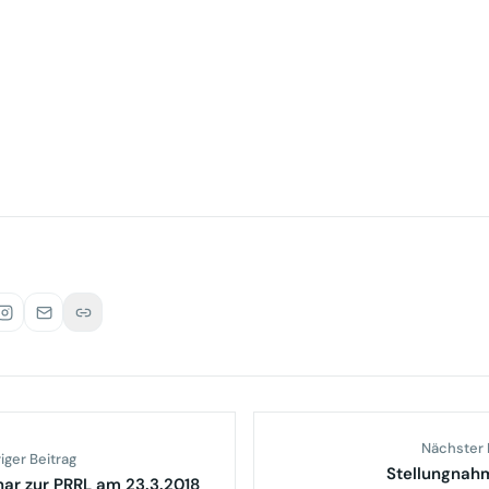
info(at)vusr.de
Nächster 
iger Beitrag
Stellungnah
ar zur PRRL am 23.3.2018