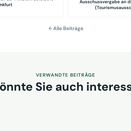
Ausschussvergabe an d
ankfurt
(Tourismusaussc
Alle Beiträge
VERWANDTE BEITRÄGE
önnte Sie auch interes
ogether 2026 in
VUSR fra
aum für
morgen d
alog
Bericht z
24. Juli 2026