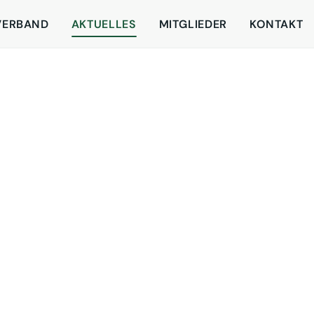
VERBAND
AKTUELLES
MITGLIEDER
KONTAKT
VUSR: ITBAktion Der Re
in diesem Jahr auf der I
den Fachbesuchertagen 
präsentiert sich der V
Counter auf der Standf