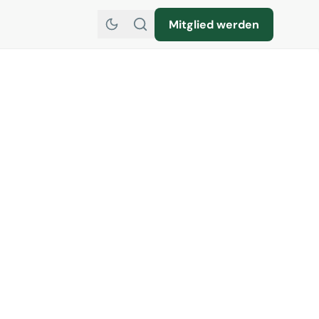
Mitglied werden
isebüroVerband VUSR ist
TB Berlin vertreten. An
vom 7. bis 9. März
erband an einem eigenen
läche des