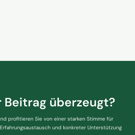
lternativen stärken
Kein Zu
ünstige Flugpreise zu
das Hande
der Touri
2. Juni 2026
steht
r Beitrag überzeugt?
d profitieren Sie von einer starken Stimme für
Erfahrungsaustausch und konkreter Unterstützung