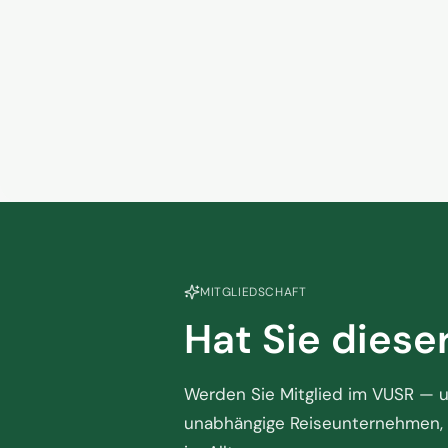
Mobilitätsa
statt auf g
hoffen
5. Juni 2026
MITGLIEDSCHAFT
Hat Sie diese
Werden Sie Mitglied im VUSR — un
unabhängige Reiseunternehmen, 