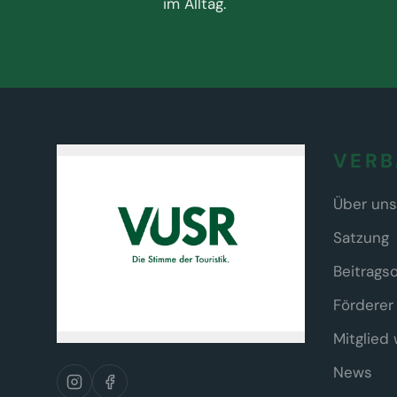
im Alltag.
VER
Über uns
Satzung
Beitrags
Förderer
Mitglied
News