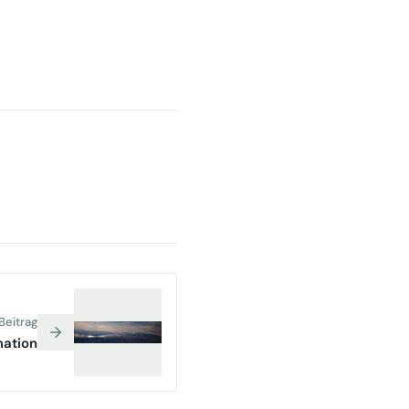
Beitrag
mation