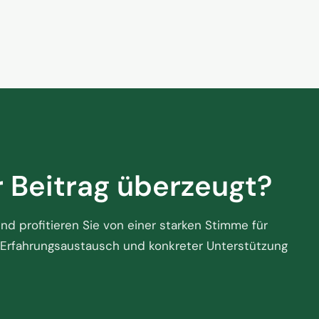
ünstige Flugpreise zu
das Hande
der Touri
2. Juni 2026
steht
r Beitrag überzeugt?
d profitieren Sie von einer starken Stimme für
Erfahrungsaustausch und konkreter Unterstützung