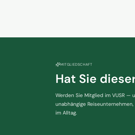
statt auf g
hoffen
5. Juni 2026
MITGLIEDSCHAFT
Hat Sie diese
Werden Sie Mitglied im VUSR — un
unabhängige Reiseunternehmen, 
im Alltag.