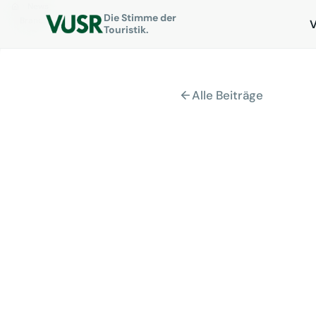
News
Die Stimme der
Branchenverband VUSR positioniert sich ganz klar gegen …
Touristik.
Alle Beiträge