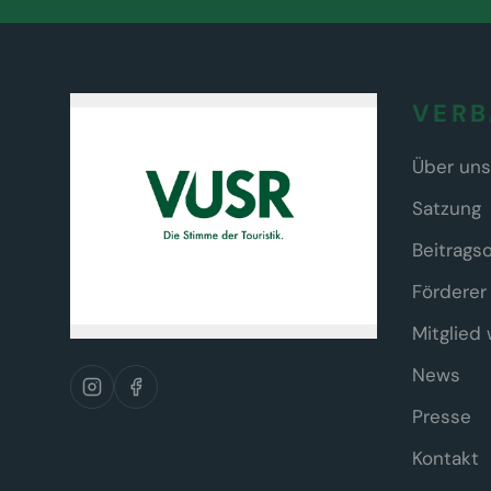
VER
Über uns
Satzung
Beitrags
Förderer
Mitglied
News
Presse
Kontakt