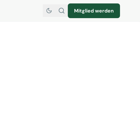
Mitglied werden
büros dürfen nicht zu
en der Reiseveranstalter
rden“ Iserlohn 27.03.20