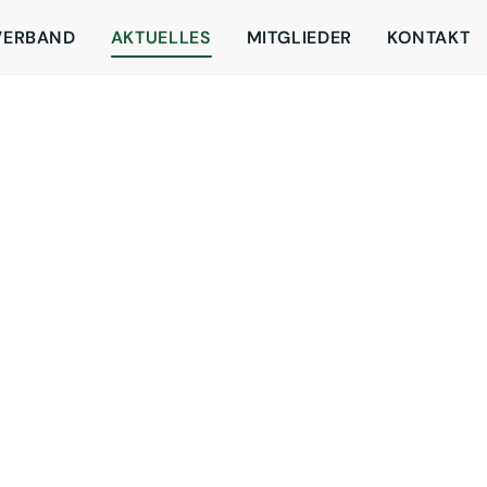
VERBAND
AKTUELLES
MITGLIEDER
KONTAKT
„Verbraucher und Reise
zinsfreien Nothilfebank
und Airlines gemacht we