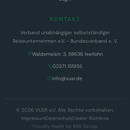
KONTAKT
Verband unabhängiger selbstständiger
Reiseunternehmen e.V. - Bundesverband e. V.
Waldemeistr. 3, 58636 Iserlohn
02371 151955
info@vusr.de
Wir respektieren Ihre Privatsphäre
© 2026 VUSR e.V. Alle Rechte vorbehalten.
Diese Website verwendet ausschließlich technisch notwendige
Cookies, die für den Betrieb der Seite erforderlich sind (§ 25 Abs. 2
Impressum
Datenschutz
Cookie-Richtlinie
TDDDG). Es werden keine Tracking- oder Marketing-Cookies
Proudly made by
K86 Group
eingesetzt.
Datenschutzerklärung