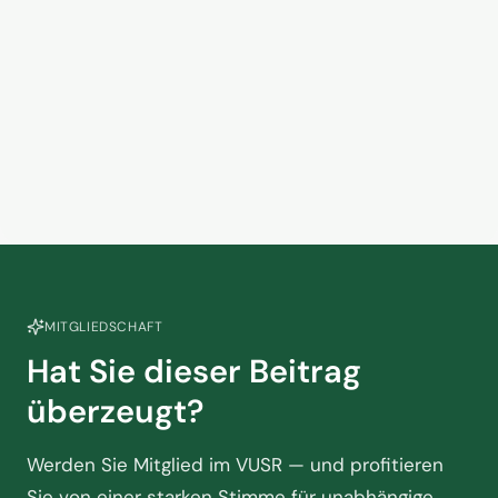
hoffen
5. Juni 2026
Kein Zusammenhang? Warum
das Handelsvertretermodell in
der Touristik am Scheideweg
2. Juni 2026
steht
MITGLIEDSCHAFT
Hat Sie dieser Beitrag
überzeugt?
Werden Sie Mitglied im VUSR — und profitieren
Sie von einer starken Stimme für unabhängige