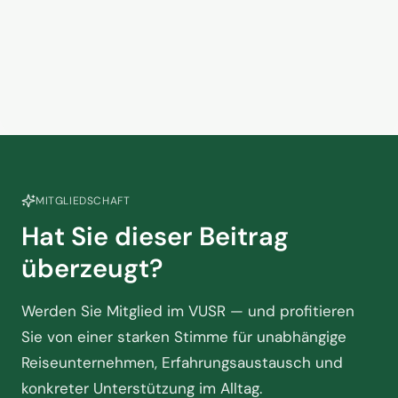
Kein Zusammenhang? Warum
das Handelsvertretermodell in
der Touristik am Scheideweg
2. Juni 2026
steht
MITGLIEDSCHAFT
Hat Sie dieser Beitrag
überzeugt?
Werden Sie Mitglied im VUSR — und profitieren
Sie von einer starken Stimme für unabhängige
Reiseunternehmen, Erfahrungsaustausch und
konkreter Unterstützung im Alltag.