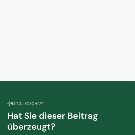
VUSR begrüßt Reform der EU-
Pauschalreiserichtlinie
13. März 2026
Late Night Marija – Folge 18
29. April 2025
MITGLIEDSCHAFT
Hat Sie dieser Beitrag
überzeugt?