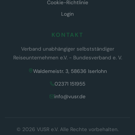
Cookie-Richtlinie
Login
KONTAKT
Verband unabhängiger selbstständiger
Reiseunternehmen e.V. - Bundesverband e. V.
Waldemeistr. 3, 58636 Iserlohn
02371 151955
info@vusr.de
Wir respektieren Ihre Privatsphäre
© 2026 VUSR e.V. Alle Rechte vorbehalten.
Diese Website verwendet ausschließlich technisch notwendige
Cookies, die für den Betrieb der Seite erforderlich sind (§ 25 Abs. 2