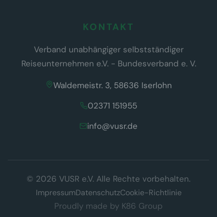
KONTAKT
Verband unabhängiger selbstständiger
Reiseunternehmen e.V. - Bundesverband e. V.
Waldemeistr. 3, 58636 Iserlohn
02371 151955
info@vusr.de
Wir respektieren Ihre Privatsphäre
© 2026 VUSR e.V. Alle Rechte vorbehalten.
Diese Website verwendet ausschließlich technisch notwendige
Cookies, die für den Betrieb der Seite erforderlich sind (§ 25 Abs. 2
Impressum
Datenschutz
Cookie-Richtlinie
TDDDG). Es werden keine Tracking- oder Marketing-Cookies
Proudly made by
K86 Group
eingesetzt.
Datenschutzerklärung