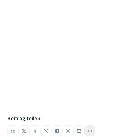
Zum Abspielen dieses Videos werden
Inhalte von YouTube geladen. Dabei können
Daten an den Anbieter übermittelt werden.
Externe Medien akzeptieren
Cookie-Einstellungen öffnen
Beitrag teilen