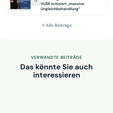
VUSR kritisiert „massive
Ungleichbehandlung“
Alle Beiträge
VERWANDTE BEITRÄGE
Das könnte Sie auch
interessieren
VUSR Get-together 2026 in
Iserlohn: Raum für
Branchendialog
2. August 2026