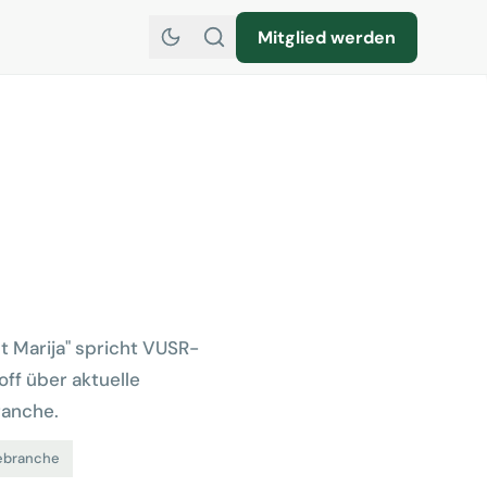
Mitglied werden
ht Marija" spricht VUSR-
off über aktuelle
ranche.
ebranche