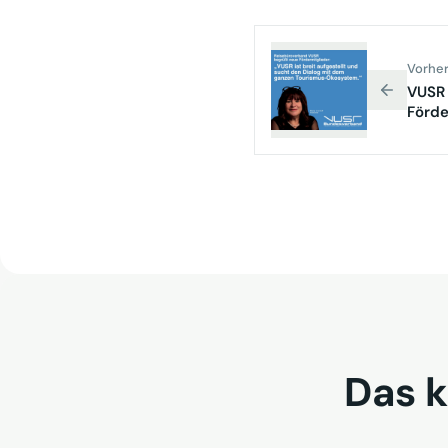
Vorher
VUSR
Förde
Das k