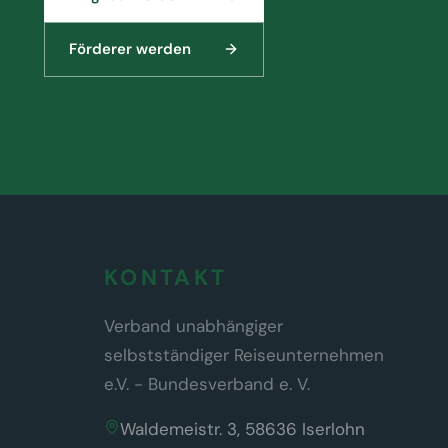
Förderer werden
KONTAKT
Verband unabhängiger
selbstständiger Reiseunternehmen
e.V. - Bundesverband e. V.
Waldemeistr. 3, 58636 Iserlohn