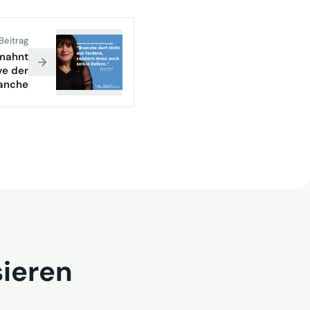
Beitrag
 mahnt
ve der
anche
sieren