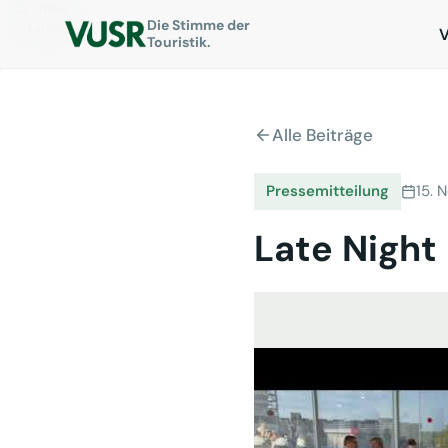
News
Die Stimme der
Late Night Marija – Folge 7
Touristik.
Alle Beiträge
Pressemitteilung
15. 
Late Night 