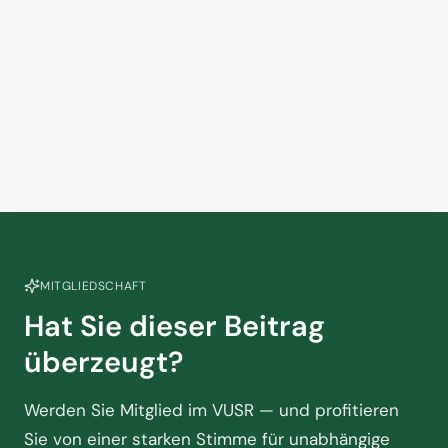
VUSR e.V. Bundesverband fordert
klare Kommunikation in
Krisenzeiten
18. März 2026
MITGLIEDSCHAFT
Hat Sie dieser Beitrag
überzeugt?
Werden Sie Mitglied im VUSR — und profitieren
Sie von einer starken Stimme für unabhängige