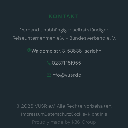
KONTAKT
Verband unabhängiger selbstständiger
Reiseunternehmen e.V. - Bundesverband e. V.
Waldemeistr. 3, 58636 Iserlohn
02371 151955
info@vusr.de
Wir respektieren Ihre Privatsphäre
© 2026 VUSR e.V. Alle Rechte vorbehalten.
Diese Website verwendet ausschließlich technisch notwendige
Cookies, die für den Betrieb der Seite erforderlich sind (§ 25 Abs. 2
Impressum
Datenschutz
Cookie-Richtlinie
TDDDG). Es werden keine Tracking- oder Marketing-Cookies
Proudly made by
K86 Group
eingesetzt.
Datenschutzerklärung