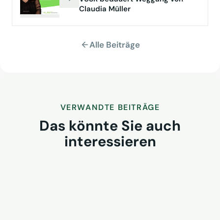
Claudia Müller
Alle Beiträge
VERWANDTE BEITRÄGE
Das könnte Sie auch
interessieren
VUSR fragt: Wem gehört morgen
der Kunde? REWE-Bericht zeigt
Klärungsbedarf
24. Juli 2026