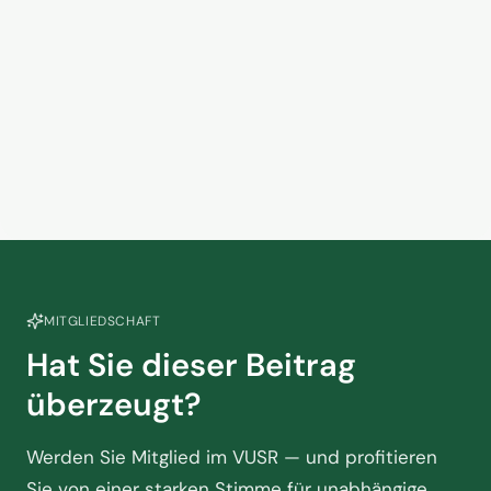
der Touristik am Scheideweg
2. Juni 2026
steht
Streikdebatte im Luftverkehr
15. April 2026
MITGLIEDSCHAFT
Hat Sie dieser Beitrag
überzeugt?
Werden Sie Mitglied im VUSR — und profitieren
Sie von einer starken Stimme für unabhängige