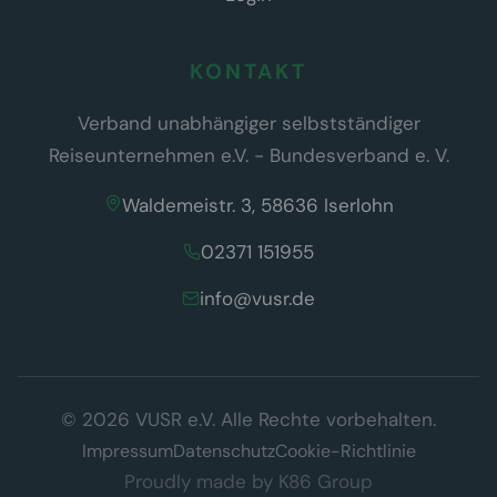
KONTAKT
Verband unabhängiger selbstständiger
Reiseunternehmen e.V. - Bundesverband e. V.
Waldemeistr. 3, 58636 Iserlohn
02371 151955
info@vusr.de
Wir respektieren Ihre Privatsphäre
© 2026 VUSR e.V. Alle Rechte vorbehalten.
Diese Website verwendet ausschließlich technisch notwendige
Cookies, die für den Betrieb der Seite erforderlich sind (§ 25 Abs. 2
Impressum
Datenschutz
Cookie-Richtlinie
TDDDG). Es werden keine Tracking- oder Marketing-Cookies
Proudly made by
K86 Group
eingesetzt.
Datenschutzerklärung