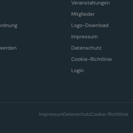
Veranstaltungen
Mitglieder
ordnung
Logo-Download
Impressum
 werden
Datenschutz
Cookie-Richtlinie
Login
häre
Impressum
Datenschutz
Cookie-Richtlinie
h technisch notwendige Cookies, die für den Betrieb der Seite erforderlich sin
ngesetzt.
Datenschutzerklärung