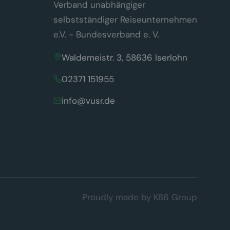
Verband unabhängiger
selbstständiger Reiseunternehmen
e.V. - Bundesverband e. V.
Waldemeistr. 3, 58636 Iserlohn
02371 151955
info@vusr.de
Proudly made by
K86 Group
d (§ 25 Abs. 2 TDDDG). Es werden keine