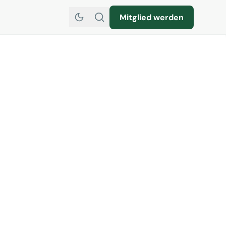
Mitglied werden
Datenweitergabe ist
über Büros und Kunden
 Reisebüros VUSR hat