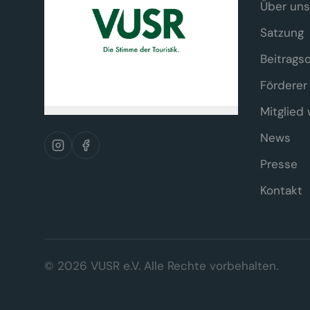
Über uns
Satzung
Beitrags
Förderer
Mitglied
News
Presse
Kontakt
Wir respektieren Ihre Privatsp
© 2026 VUSR e.V. Alle Rechte vorbehalten.
Diese Website verwendet ausschließlic
Tracking- oder Marketing-Cookies ei