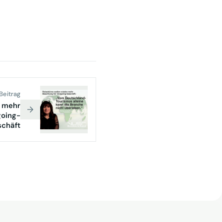
Beitrag
r mehr
going-
chäft