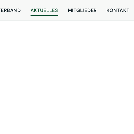
VERBAND
AKTUELLES
MITGLIEDER
KONTAKT
Linnhoff: Mutmaßliche 
Vertrauensbruch gegen
Der Bundesverband der