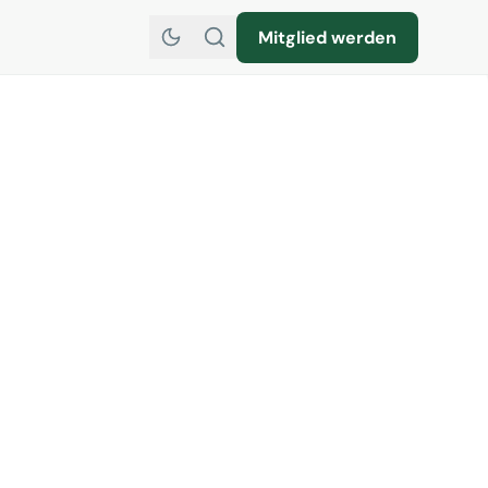
Mitglied werden
 und symphatisches
sitzenden, Marija
 sie es den stationären
rund zu stellen! Link zum