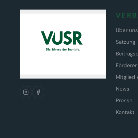
VER
Über uns
Satzung
Beitrags
Förderer
Mitglied
News
Presse
Kontakt