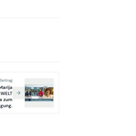
Beitrag
Marija
2;WELT
ca zum
ügung.