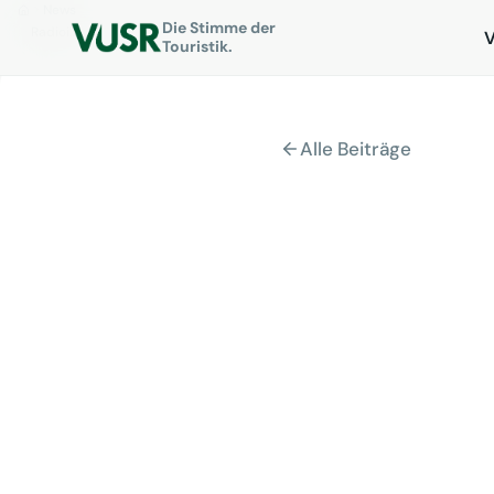
News
Die Stimme der
Radiointerview beim WDR am 03.04.
Touristik.
Alle Beiträge