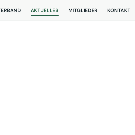
VERBAND
AKTUELLES
MITGLIEDER
KONTAKT
Mutiges, authentisches
Interview unserer 1. Vor
Linnhoff! Wieder schafft
Vertrieb in den Vorderg