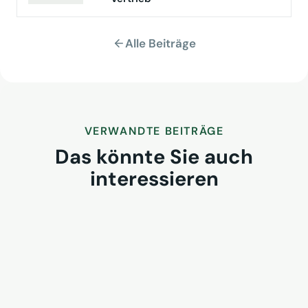
Alle Beiträge
VERWANDTE BEITRÄGE
Das könnte Sie auch
interessieren
Das Urteil gegen AIDA überrascht
nicht – die eigentliche Baustelle
liegt tiefer
13. Mai 2026
VUSR-Tagung auf Teneriffa: