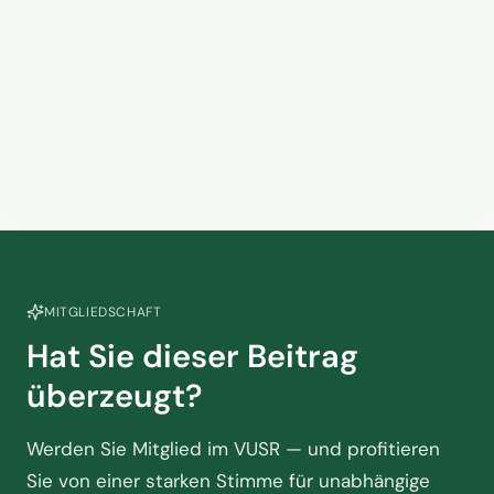
hoffen
5. Juni 2026
Kein Zusammenhang? Warum
das Handelsvertretermodell in
der Touristik am Scheideweg
2. Juni 2026
steht
MITGLIEDSCHAFT
Hat Sie dieser Beitrag
überzeugt?
Werden Sie Mitglied im VUSR — und profitieren
Sie von einer starken Stimme für unabhängige