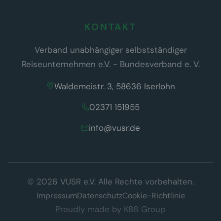
KONTAKT
Verband unabhängiger selbstständiger
Reiseunternehmen e.V. - Bundesverband e. V.
Waldemeistr. 3, 58636 Iserlohn
02371 151955
info@vusr.de
Wir respektieren Ihre Privatsphäre
© 2026 VUSR e.V. Alle Rechte vorbehalten.
Diese Website verwendet ausschließlich technisch notwendige
Cookies, die für den Betrieb der Seite erforderlich sind (§ 25 Abs. 2
Impressum
Datenschutz
Cookie-Richtlinie
TDDDG). Es werden keine Tracking- oder Marketing-Cookies
Proudly made by
K86 Group
eingesetzt.
Datenschutzerklärung