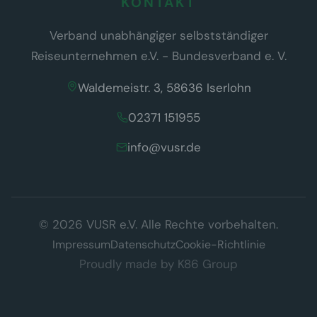
KONTAKT
Verband unabhängiger selbstständiger
Reiseunternehmen e.V. - Bundesverband e. V.
Waldemeistr. 3, 58636 Iserlohn
02371 151955
info@vusr.de
Wir respektieren Ihre Privatsphäre
© 2026 VUSR e.V. Alle Rechte vorbehalten.
Diese Website verwendet ausschließlich technisch notwendige
Cookies, die für den Betrieb der Seite erforderlich sind (§ 25 Abs. 2
Impressum
Datenschutz
Cookie-Richtlinie
TDDDG). Es werden keine Tracking- oder Marketing-Cookies
Proudly made by
K86 Group
eingesetzt.
Datenschutzerklärung
Verstanden