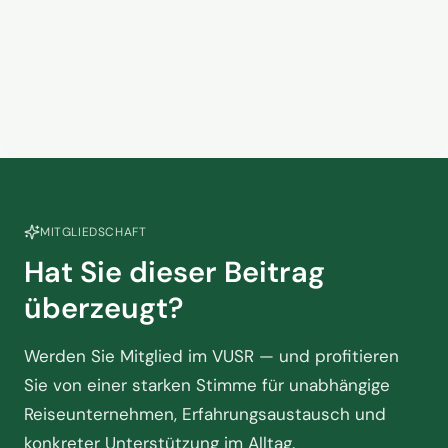
RTK-Datenskandal: VUSR sieht
Aufklärung noch lange nicht am
Ende
14. April 2023
MITGLIEDSCHAFT
Hat Sie dieser Beitrag
überzeugt?
Werden Sie Mitglied im VUSR — und profitieren
Sie von einer starken Stimme für unabhängige
Reiseunternehmen, Erfahrungsaustausch und
konkreter Unterstützung im Alltag.