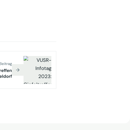
Beitrag
reffen
eldorf