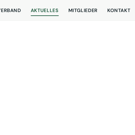
VERBAND
AKTUELLES
MITGLIEDER
KONTAKT
Highlight-Video der VU
Düsseldorf mit Sebastian
Teckentrup (Condor) un
Jahrestagung
Marija