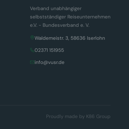
Verband unabhängiger
selbstständiger Reiseunternehmen
e.V. - Bundesverband e. V.
Waldemeistr. 3, 58636 Iserlohn
02371 151955
info@vusr.de
Proudly made by
K86 Group
d (§ 25 Abs. 2 TDDDG). Es werden keine