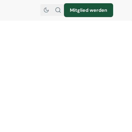
Mitglied werden
SR Jahrestagung 2023 in
 Ebel (TUI), Ralf
d Dieter Könnes (RTL).