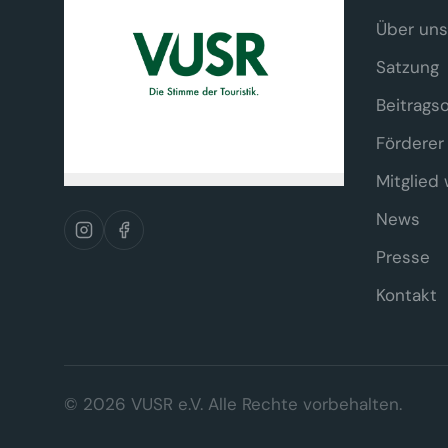
Über uns
Satzung
Beitrags
Förderer
Mitglied
News
Presse
Kontakt
Wir respektieren Ihre Privatsp
© 2026 VUSR e.V. Alle Rechte vorbehalten.
Diese Website verwendet ausschließlic
Tracking- oder Marketing-Cookies ei