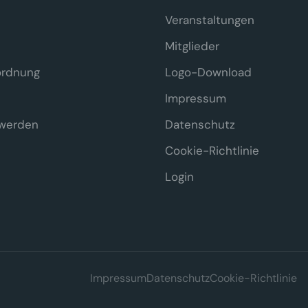
Veranstaltungen
Mitglieder
ordnung
Logo-Download
Impressum
 werden
Datenschutz
Cookie-Richtlinie
Login
häre
Impressum
Datenschutz
Cookie-Richtlinie
h technisch notwendige Cookies, die für den Betrieb der Seite erforderlich sin
ngesetzt.
Datenschutzerklärung