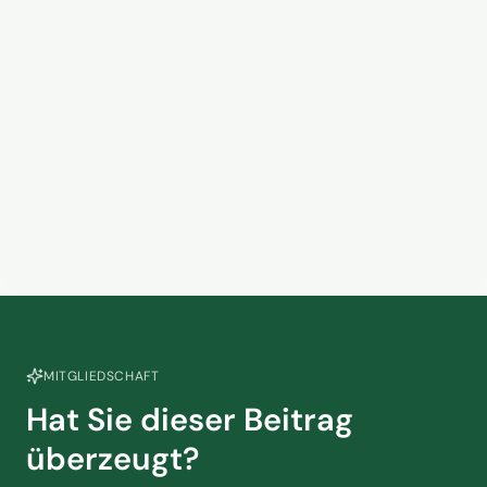
VUSR begrüßt Reform der EU-
Pauschalreiserichtlinie
13. März 2026
Touristik braucht jetzt mehr
Sachlichkeit
5. März 2026
MITGLIEDSCHAFT
Hat Sie dieser Beitrag
überzeugt?