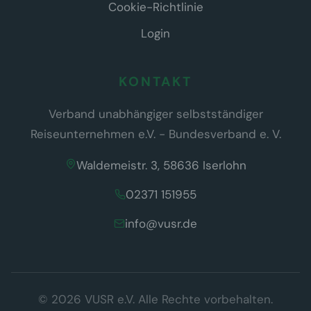
Cookie-Richtlinie
Login
KONTAKT
Verband unabhängiger selbstständiger
Reiseunternehmen e.V. - Bundesverband e. V.
Waldemeistr. 3, 58636 Iserlohn
02371 151955
info@vusr.de
Wir respektieren Ihre Privatsphäre
© 2026 VUSR e.V. Alle Rechte vorbehalten.
Diese Website verwendet ausschließlich technisch notwendige