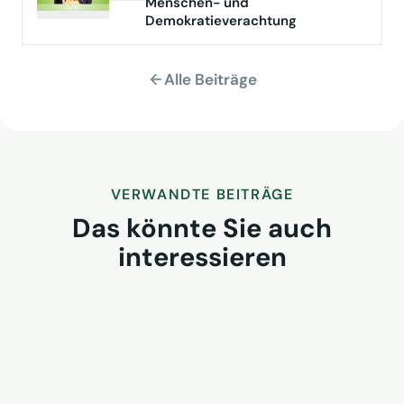
Menschen- und
Demokratieverachtung
Alle Beiträge
VERWANDTE BEITRÄGE
Das könnte Sie auch
interessieren
VUSR Get-together 2026 in
Iserlohn: Raum für
Branchendialog
2. August 2026