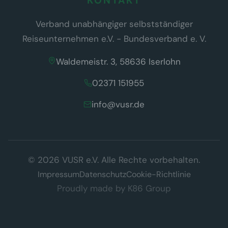
KONTAKT
Verband unabhängiger selbstständiger
Reiseunternehmen e.V. - Bundesverband e. V.
Waldemeistr. 3, 58636 Iserlohn
02371 151955
info@vusr.de
Wir respektieren Ihre Privatsphäre
© 2026 VUSR e.V. Alle Rechte vorbehalten.
Diese Website verwendet ausschließlich technisch notwendige
Cookies, die für den Betrieb der Seite erforderlich sind (§ 25 Abs. 2
Impressum
Datenschutz
Cookie-Richtlinie
TDDDG). Es werden keine Tracking- oder Marketing-Cookies
Proudly made by
K86 Group
eingesetzt.
Datenschutzerklärung
Verstanden