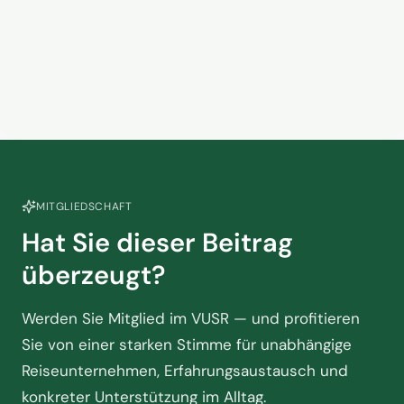
Kein Zusammenhang? Warum
das Handelsvertretermodell in
der Touristik am Scheideweg
2. Juni 2026
steht
MITGLIEDSCHAFT
Hat Sie dieser Beitrag
überzeugt?
Werden Sie Mitglied im VUSR — und profitieren
Sie von einer starken Stimme für unabhängige
Reiseunternehmen, Erfahrungsaustausch und
konkreter Unterstützung im Alltag.