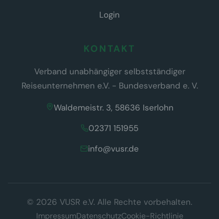
Login
KONTAKT
Verband unabhängiger selbstständiger
Reiseunternehmen e.V. - Bundesverband e. V.
Waldemeistr. 3, 58636 Iserlohn
02371 151955
info@vusr.de
Wir respektieren Ihre Privatsphäre
© 2026 VUSR e.V. Alle Rechte vorbehalten.
Diese Website verwendet ausschließlich technisch notwendige
Cookies, die für den Betrieb der Seite erforderlich sind (§ 25 Abs. 2
Impressum
Datenschutz
Cookie-Richtlinie