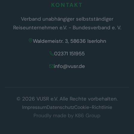
KONTAKT
Verband unabhängiger selbstständiger
Reiseunternehmen e.V. - Bundesverband e. V.
Waldemeistr. 3, 58636 Iserlohn
02371 151955
info@vusr.de
Wir respektieren Ihre Privatsphäre
© 2026 VUSR e.V. Alle Rechte vorbehalten.
Diese Website verwendet ausschließlich technisch notwendige
Cookies, die für den Betrieb der Seite erforderlich sind (§ 25 Abs. 2
Impressum
Datenschutz
Cookie-Richtlinie
TDDDG). Es werden keine Tracking- oder Marketing-Cookies
Proudly made by
K86 Group
eingesetzt.
Datenschutzerklärung
Verstanden