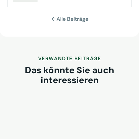
Alle Beiträge
VERWANDTE BEITRÄGE
Das könnte Sie auch
interessieren
VUSR Get-together 2026 in
Iserlohn: Raum für
Branchendialog
2. August 2026
VUSR fragt: Wem gehört morgen