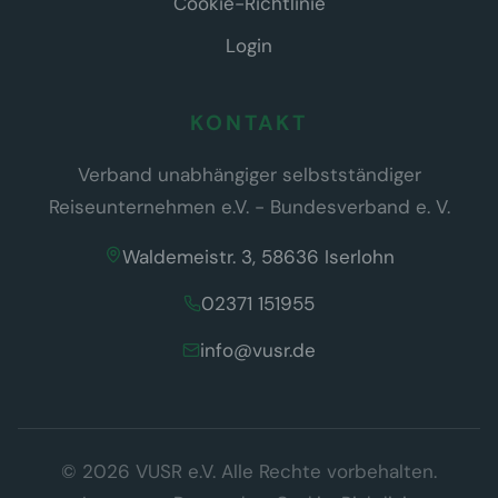
Cookie-Richtlinie
Login
KONTAKT
Verband unabhängiger selbstständiger
Reiseunternehmen e.V. - Bundesverband e. V.
Waldemeistr. 3, 58636 Iserlohn
02371 151955
info@vusr.de
Wir respektieren Ihre Privatsphäre
© 2026 VUSR e.V. Alle Rechte vorbehalten.
Diese Website verwendet ausschließlich technisch notwendige
Cookies, die für den Betrieb der Seite erforderlich sind (§ 25 Abs. 2