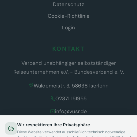
Datenschutz
Cookie-Richtlinie
Login
KONTAKT
Verband unabhängiger selbstständiger
Reiseunternehmen e.V. - Bundesverband e. V.
Waldemeistr. 3, 58636 Iserlohn
02371 151955
info@vusr.de
Wir respektieren Ihre Privatsphäre
Diese Website verwendet ausschließlich technisch notwendige