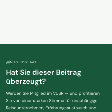
Kein Zusammenhang? Warum
das Handelsvertretermodell in
der Touristik am Scheideweg
2. Juni 2026
steht
MITGLIEDSCHAFT
Hat Sie dieser Beitrag
überzeugt?
Werden Sie Mitglied im VUSR — und profitieren
Sie von einer starken Stimme für unabhängige
Reiseunternehmen, Erfahrungsaustausch und