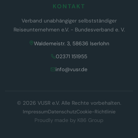
KONTAKT
Verband unabhängiger selbstständiger
Reiseunternehmen e.V. - Bundesverband e. V.
Waldemeistr. 3, 58636 Iserlohn
02371 151955
info@vusr.de
Wir respektieren Ihre Privatsphäre
© 2026 VUSR e.V. Alle Rechte vorbehalten.
Diese Website verwendet ausschließlich technisch notwendige
Cookies, die für den Betrieb der Seite erforderlich sind (§ 25 Abs. 2
Impressum
Datenschutz
Cookie-Richtlinie
TDDDG). Es werden keine Tracking- oder Marketing-Cookies
Proudly made by
K86 Group
eingesetzt.
Datenschutzerklärung
Verstanden