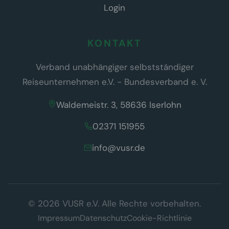
Login
KONTAKT
Verband unabhängiger selbstständiger
Reiseunternehmen e.V. - Bundesverband e. V.
Waldemeistr. 3, 58636 Iserlohn
02371 151955
info@vusr.de
Wir respektieren Ihre Privatsphäre
© 2026 VUSR e.V. Alle Rechte vorbehalten.
Diese Website verwendet ausschließlich technisch notwendige
Cookies, die für den Betrieb der Seite erforderlich sind (§ 25 Abs. 2
Impressum
Datenschutz
Cookie-Richtlinie
TDDDG). Es werden keine Tracking- oder Marketing-Cookies