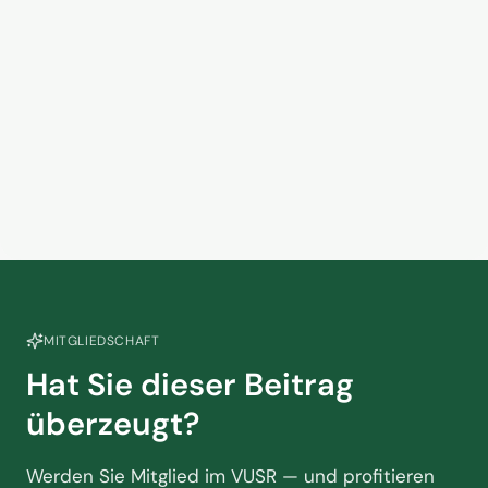
das Handelsvertretermodell in
der Touristik am Scheideweg
2. Juni 2026
steht
Streikdebatte im Luftverkehr
15. April 2026
MITGLIEDSCHAFT
Hat Sie dieser Beitrag
überzeugt?
Werden Sie Mitglied im VUSR — und profitieren