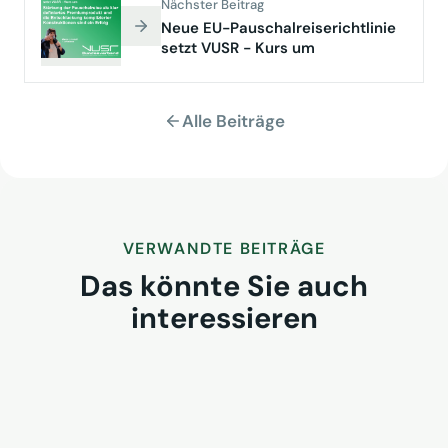
Nächster Beitrag
Neue EU-Pauschalreiserichtlinie
setzt VUSR - Kurs um
Alle Beiträge
VERWANDTE BEITRÄGE
Das könnte Sie auch
interessieren
VUSR Get-together 2026 in
Iserlohn: Raum für
Branchendialog
2. August 2026