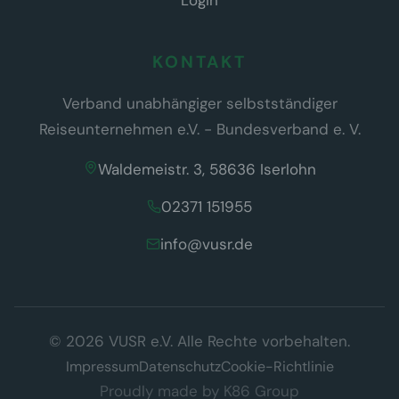
Login
KONTAKT
Verband unabhängiger selbstständiger
Reiseunternehmen e.V. - Bundesverband e. V.
Waldemeistr. 3, 58636 Iserlohn
02371 151955
info@vusr.de
Wir respektieren Ihre Privatsphäre
© 2026 VUSR e.V. Alle Rechte vorbehalten.
Diese Website verwendet ausschließlich technisch notwendige
Cookies, die für den Betrieb der Seite erforderlich sind (§ 25 Abs. 2
Impressum
Datenschutz
Cookie-Richtlinie
TDDDG). Es werden keine Tracking- oder Marketing-Cookies
Proudly made by
K86 Group
eingesetzt.
Datenschutzerklärung