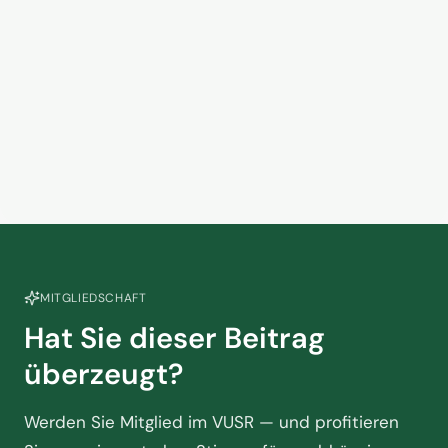
13. März 2026
VUSR fordert konsequente
Durchsetzung der
Offenlegungspflichten – von
24. Februar 2026
Check24
MITGLIEDSCHAFT
Hat Sie dieser Beitrag
überzeugt?
Werden Sie Mitglied im VUSR — und profitieren