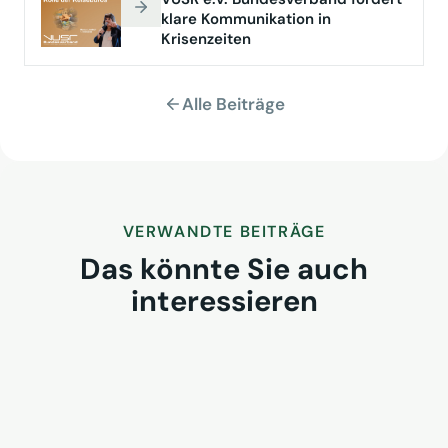
klare Kommunikation in
Krisenzeiten
Alle Beiträge
VERWANDTE BEITRÄGE
Das könnte Sie auch
interessieren
VUSR Get-together 2026 in
Iserlohn: Raum für
Branchendialog
2. August 2026